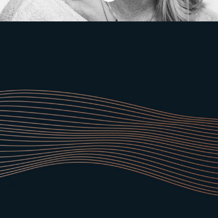
Varför Corem?
Vi söker människor med förmågan att se
möjligheter. Om du dessutom har ett starkt
engagemang och drivs av viljan att utveckla
dig själv och andra – då kan vi ge dig rätt
förutsättningar att bygga en framtid
tillsammans med Corem.