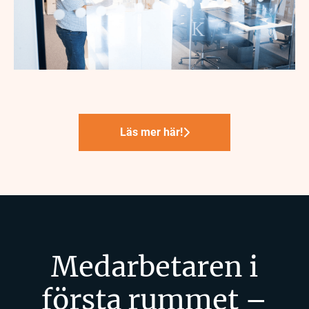
Läs mer här!
Medarbetaren i
första rummet –