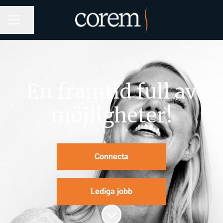
Dela sidan
KARRIÄRMENY
En framtid full av
möjligheter!
Connecta
Lediga jobb
Skrolla för mer innehåll