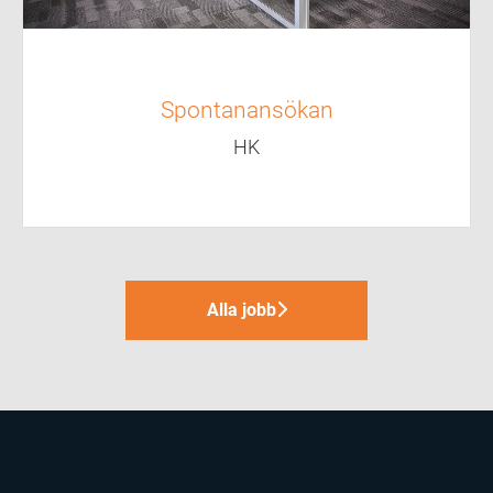
Spontanansökan
HK
Alla jobb