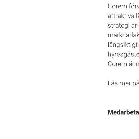
Corem förvä
attraktiva 
strategi är
marknadskä
långsiktigt 
hyresgäste
Corem är n
Läs mer p
Medarbet