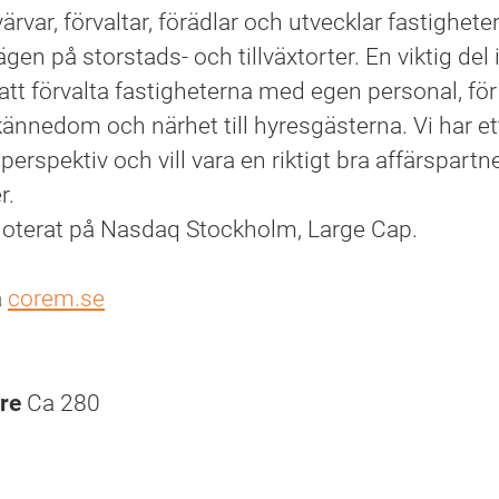
rvar, förvaltar, förädlar och utvecklar fastigheter
lägen på storstads- och tillväxtorter. En viktig del 
 att förvalta fastigheterna med egen personal, fö
nnedom och närhet till hyresgästerna. Vi har et
perspektiv och vill vara en riktigt bra affärspartner
r.
oterat på Nasdaq Stockholm, Large Cap.
å
corem.se
are
Ca 280