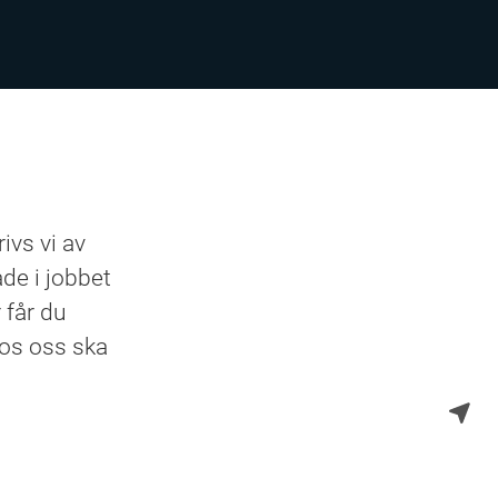
vs vi av
de i jobbet
 får du
 hos oss ska