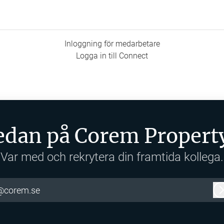
Inloggning för medarbetare
Logga in till Connect
redan på Corem Propert
Var med och rekrytera din framtida kollega.
@corem.se