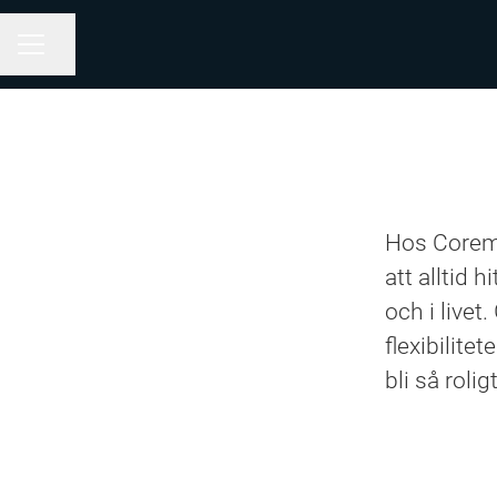
Dela sidan
KARRIÄRMENY
Hos Corem 
att alltid
och i livet
flexibilite
bli så roli