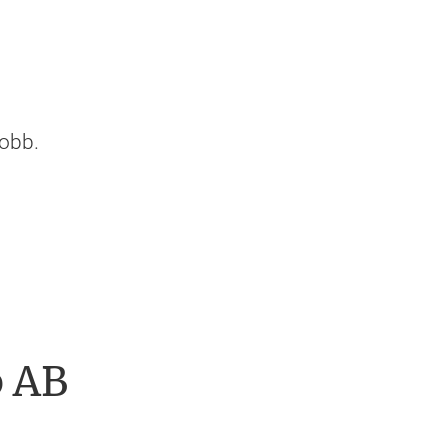
obb.
p AB