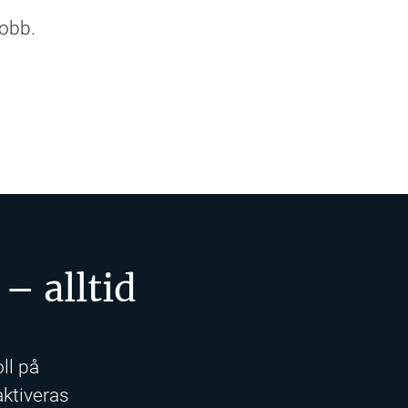
obb.
– alltid
oll på
ktiveras