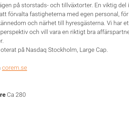
lägen på storstads- och tillväxtorter. En viktig del 
 att förvalta fastigheterna med egen personal, fö
nnedom och närhet till hyresgästerna. Vi har et
perspektiv och vill vara en riktigt bra affärspartner
r.
oterat på Nasdaq Stockholm, Large Cap.
å
corem.se
are
Ca 280