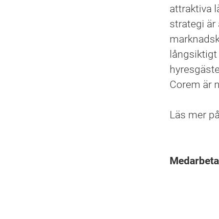
attraktiva 
strategi är
marknadskä
långsiktigt 
hyresgäste
Corem är n
Läs mer p
Medarbet