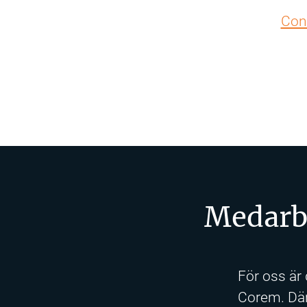
Con
Medarbe
För oss är d
Corem. Där