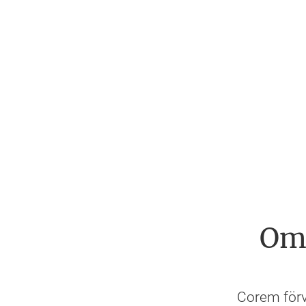
Om 
Corem förvä