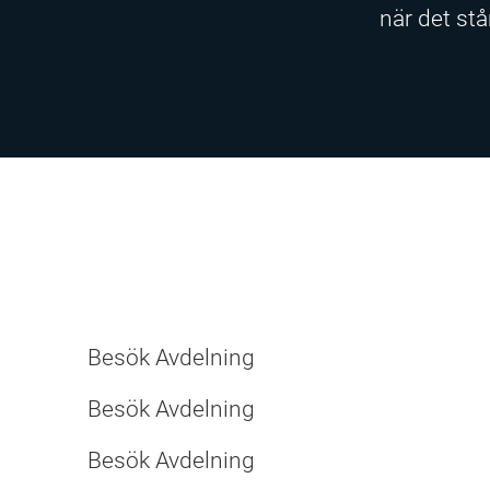
när det står
Förvaltning
Drift- och fastighetsteknik
Besök Avdelning
First Office
Besök Avdelning
Besök Avdelning