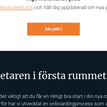
necta med oss
och håll dig uppdaterad om nya j
Alla jobb
taren i första rummet 
et viktigt att du får en riktigt bra start i din nya r
för har vi utvecklat en onboardingprocess som a